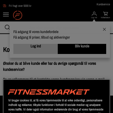
Gå direkte til hovedindholdet
Kundservice
Fri fragt over 5000 kr
Log ind
Indkøbskurv
Få adgang til vores kundefordele
Få adgang til priser, tilbud og aktiveringer
Log ind
Bliv kunde
Kontakt os
Ønsker du at blive kunde eller har du øvrige spørgsmål til vores
kundeservice?
Du er velkommen til at kontakte vores kundeservice via vores e-mail.
E-mail:
info@fitnessmarket.dk
Vi bruger cookies til, at få vores hjemmeside til at virke ordentligt, personalisere
indhold og reklamer, tilbyde funktioner i forhold til sociale medier og analysere
vores traffik. Vi deler også information vedrørende din brug af vores hjemmeside