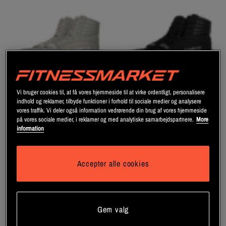
Vi bruger cookies til, at få vores hjemmeside til at virke ordentligt, personalisere
indhold og reklamer, tilbyde funktioner i forhold til sociale medier og analysere
vores traffik. Vi deler også information vedrørende din brug af vores hjemmeside
på vores sociale medier, i reklamer og med analytiske samarbejdspartnere.
More
information
Gwear Performance High Tops,
Gwear Performance High Tops,
Beige
Black
Gorilla Wear
Gorilla Wear
Accepter alle cookies
Bliv medlem
Bliv medlem
Gem valg