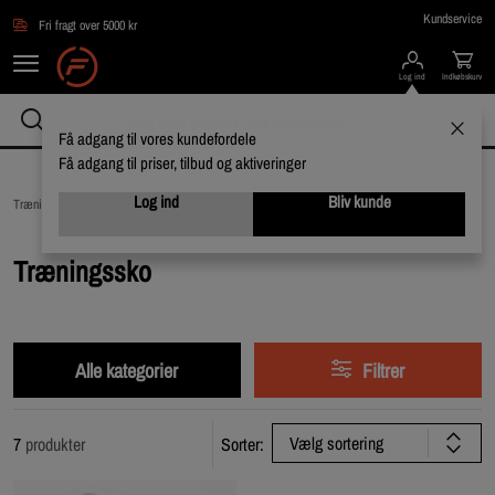
Gå direkte til hovedindholdet
Kundservice
Fri fragt over 5000 kr
Log ind
Indkøbskurv
Få adgang til vores kundefordele
Få adgang til priser, tilbud og aktiveringer
Log ind
Bliv kunde
Træningstøj /
Træningstøj til ham /
Træningssko
Træningssko
Alle kategorier
Filtrer
Vælg sortering
7
produkter
Sorter: