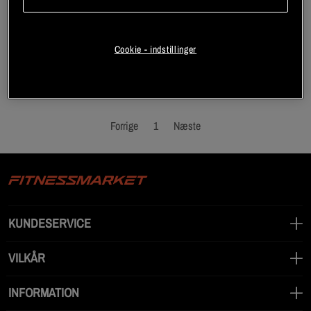
Side 1 af 1
Cookie - indstillinger
Du har set på 2 af 2 produkter
Forrige
1
Næste
KUNDESERVICE
VILKÅR
INFORMATION