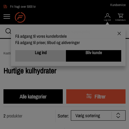
Gå direkte til hovedindholdet
Kundservice
Fri fragt over 5000 kr
Log ind
Indkøbskurv
Få adgang til vores kundefordele
Få adgang til priser, tilbud og aktiveringer
Log ind
Bliv kunde
Kosttilskud /
Kulhydrater /
Hurtige kulhydrater
Hurtige kulhydrater
Alle kategorier
Filtrer
Vælg sortering
2
produkter
Sorter: