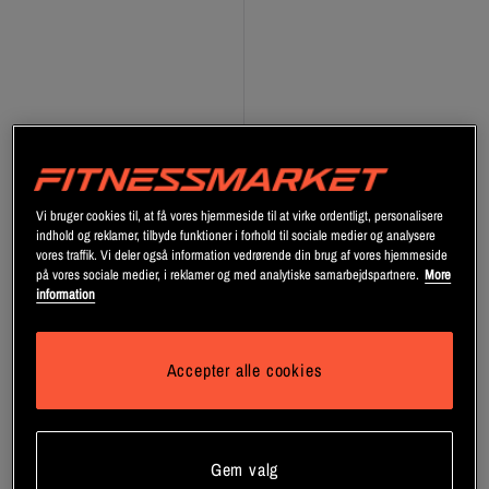
Vi bruger cookies til, at få vores hjemmeside til at virke ordentligt, personalisere
indhold og reklamer, tilbyde funktioner i forhold til sociale medier og analysere
vores traffik. Vi deler også information vedrørende din brug af vores hjemmeside
på vores sociale medier, i reklamer og med analytiske samarbejdspartnere.
More
information
+ 2 varianter
20 x EnergiGel 55 g
20 x Loaded EnergiGel 55 g
Accepter alle cookies
Fuel of Norway
Fuel of Norway
Bliv medlem
Bliv medlem
Gem valg