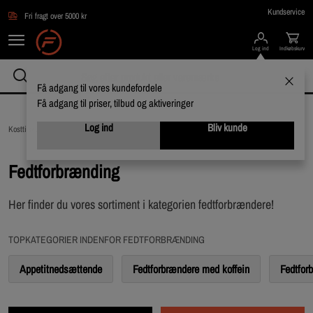
Gå direkte til hovedindholdet
Kundservice
Fri fragt over 5000 kr
Log ind
Indkøbskurv
Få adgang til vores kundefordele
Få adgang til priser, tilbud og aktiveringer
Log ind
Bliv kunde
Kosttilskud /
Fedtforbrænding
Fedtforbrænding
Her finder du vores sortiment i kategorien fedtforbrændere!
TOPKATEGORIER INDENFOR FEDTFORBRÆNDING
Appetitnedsættende
Fedtforbrændere med koffein
Fedtfor