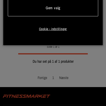
Synephrine Hardcore
Fedtforbrænder 120 Kapsler
Gem valg
Chained Nutrition
Bliv medlem
Cookie - indstillinger
Side 1 af 1
Du har set på 1 af 1 produkter
Forrige
1
Næste