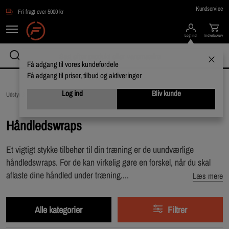
Gå direkte til hovedindholdet
Kundservice
Fri fragt over 5000 kr
Log ind
Indkøbskurv
Få adgang til vores kundefordele
Få adgang til priser, tilbud og aktiveringer
Log ind
Bliv kunde
Udstyr & Tilbehør /
Træningsudstyr /
Håndledswraps
Håndledswraps
Et vigtigt stykke tilbehør til din træning er de uundværlige
håndledswraps. For de kan virkelig gøre en forskel, når du skal
aflaste dine håndled under træning....
Læs mere
Alle kategorier
Filtrer