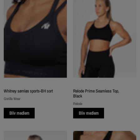
Whitney sømløs sports-BH sort
Relode Prime Seamless Top,
Black
Gorilla Wear
Relode
Bliv medlem
Bliv medlem