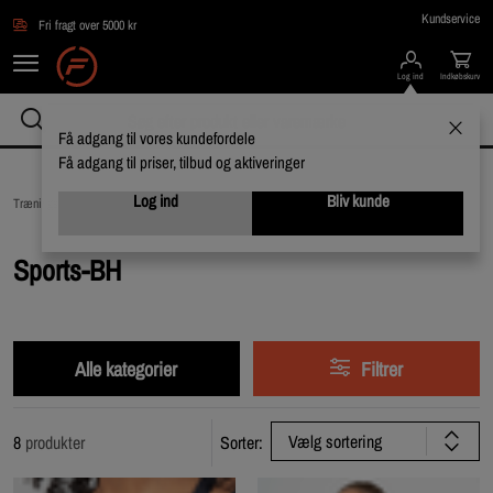
Gå direkte til hovedindholdet
Kundservice
Fri fragt over 5000 kr
Log ind
Indkøbskurv
Få adgang til vores kundefordele
Få adgang til priser, tilbud og aktiveringer
Log ind
Bliv kunde
Træningstøj /
Træningstøj til hende /
Sports-BH
Sports-BH
Alle kategorier
Filtrer
Vælg sortering
8
produkter
Sorter: